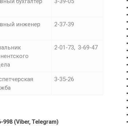
вный бухгалтер
3-39-05
авный инженер
2-37-39
чальник
2-01-73, 3-69-47
онентского
дела
спетчерская
3-35-26
ужба
98 (Viber, Telegram)