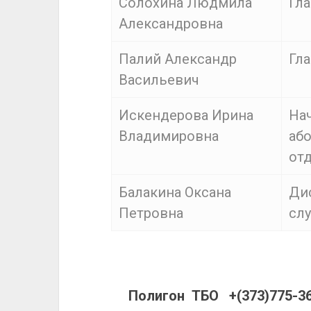
Солохина Людмила
Гла
Александровна
Палий Александр
Гл
Васильевич
Искендерова Ирина
На
Владимировна
аб
от
Балакина Оксана
Ди
Петровна
сл
Полигон ТБО +(373)775-36-9