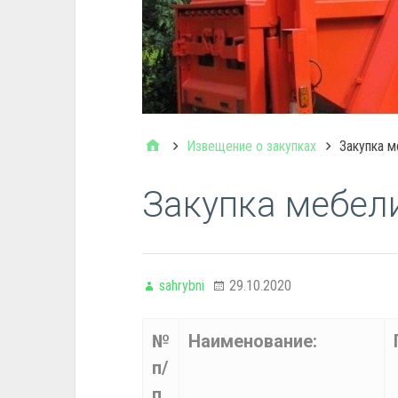
Извещение о закупках
Закупка м
Закупка мебел
sahrybni
29.10.2020
№
Наименование:
п/
п