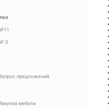
упке
№11
№ 3
Запрос предложений
Закупка мебели