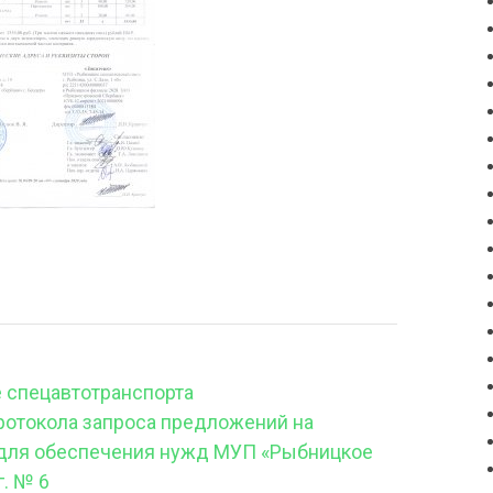
 спецавтотранспорта
ротокола запроса предложений на
 для обеспечения нужд МУП «Рыбницкое
г. № 6