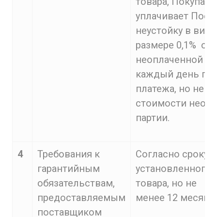
товара, Покупате
уплачивает Пост
неустойку в виде
размере 0,1% от
неоплаченной па
каждый день пр
платежа, но не б
стоимости неоп
партии.
4
Требования к
Согласно сроку,
гарантийным
установленного 
обязательствам,
товара, но
предоставляемым
менее 12 месяце
поставщиком