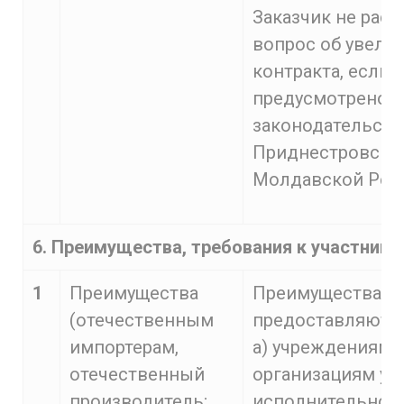
Заказчик не рас
вопрос об увели
контракта, если 
предусмотрено
законодательст
Приднестровско
Молдавской Респ
6. Преимущества, требования к участника
1
Преимущества
Преимущества
(отечественным
предоставляются
импортерам,
а) учреждениям 
отечественный
организациям уг
производитель;
исполнительной 