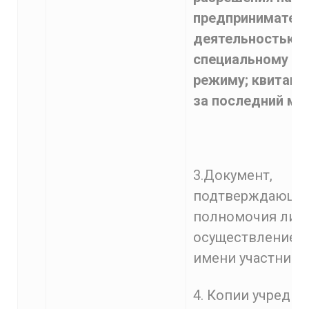
предпринимател
деятельностью 
специальному н
режиму; квитанц
за последний ме
3.Документ,
подтверждающи
полномочия лица
осуществление д
имени участника 
4. Копии учреди