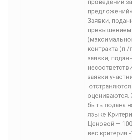
проведении запр
предложений».
Заявки, поданны
превышением на
(максимальной)
контракта (п /п. 1 
заявки, поданные
несоответствий 
заявки участника
отстраняются и 
оцениваются. За
быть подана на 
языке Критерии 
Ценовой — 100% 
вес критерия -10