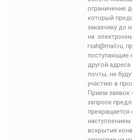
ограничение дост
который предост
заказчику до нач
на электронный 
rsah@mail.ru, пр
поступающие на
другой адреса э
почты, не будут 
участию в процед
Прием заявок на 
запросе предло
прекращается с
наступлением ср
вскрытия конвер
заявками на учас