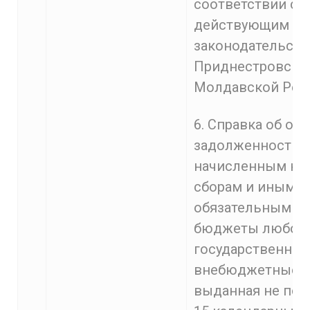
соответствии с
действующим
законодательст
Приднестровско
Молдавской Респ
6. Справка об от
задолженности 
начисленным нал
сборам и иным
обязательным п
бюджеты любого
государственны
внебюджетные 
выданная не позд