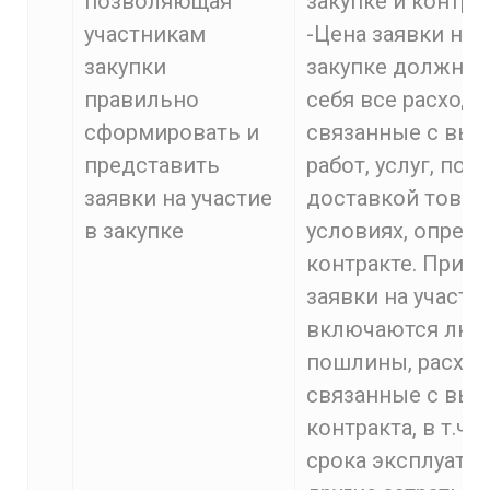
позволяющая
закупке и контрак
участникам
-Цена заявки на 
закупки
закупке должна 
правильно
себя все расходы
сформировать и
связанные с вы
представить
работ, услуг, пос
заявки на участие
доставкой товар
в закупке
условиях, опред
контракте. При э
заявки на участи
включаются люб
пошлины, расход
связанные с вы
контракта, в т.ч.
срока эксплуатац