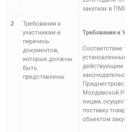
закупках в ПМР».
2
Требования к
участникам и
Требования к Уч
перечень
Соответствие тр
документов,
установленным
которые должны
действующим
быть
законодательст
представлены:
Приднестровско
Молдавской Рес
лицам, осущест
поставку товара
объектом закупк