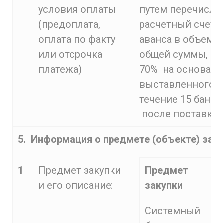
условия оплаты
путем перечисле
(предоплата,
расчетный счет 
оплата по факту
аванса в объеме 
или отсрочка
общей суммы, о
платежа)
70% на основани
выставленного с
течение 15 банк
после поставки 
5. Информация о предмете (объекте) зак
1
Предмет закупки
Предмет
Е
и его описание:
закупки
Системный