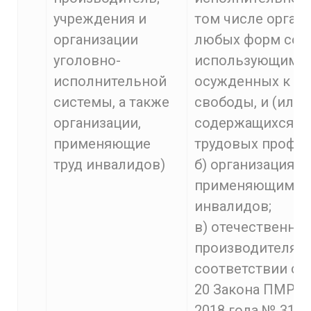
учреждения и
том числе орган
организации
любых форм собс
уголовно-
использующим тр
исполнительной
осужденных к л
системы, а также
свободы, и (или) 
организации,
содержащихся в 
применяющие
трудовых профил
труд инвалидов)
б) организациям,
применяющим тр
инвалидов;
в) отечественны
производителям,
соответствии со 
20 Закона ПМР от
2018 года № 318-