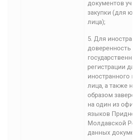
документов учас
закупки (для юр
лица);
5. Для иностранн
доверенность и 
государственной
регистрации дан
иностранного ю
лица, а также н
образом заверен
на один из офиц
языков Приднес
Молдавской Рес
данных документ