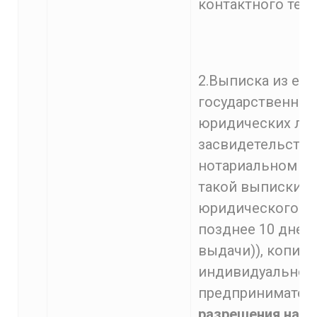
контактного тел
2.Выписка из ед
государственног
юридических ли
засвидетельство
нотариальном по
такой выписки (
юридического ли
позднее 10 дней
выдачи)), копия 
индивидуальног
предпринимателя
разрешения на з