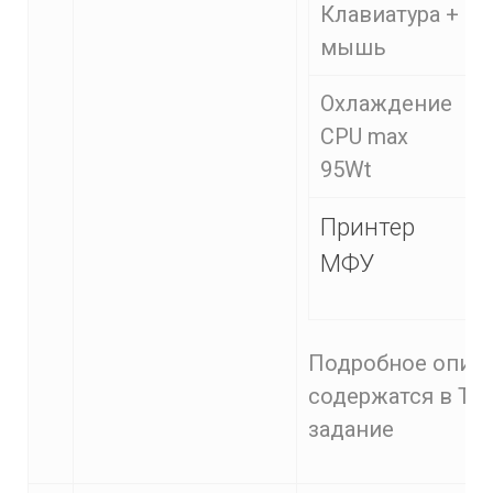
Клавиатура +
мышь
Охлаждение
CPU max
95Wt
Принтер
МФУ
Подробное описа
содержатся в Те
задание