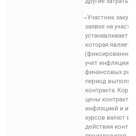
другие затраты.
̶-Участник закуп
заявке на участи
устанавливает це
которая являетс
(фиксированной)
учет инфляции и
финансовых риск
период выполне
контракта. Корр
цены контракта в
инфляцией и из
курсов валют в 
действия контра
производится.