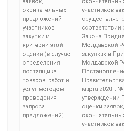
заявок,
окончательных 
окончательных
участников заку
предложений
осуществляется 
участников
соответствии со 
закупки и
Закона Приднес
критерии этой
Молдавской Рес
оценки (в случае
закупках в Прид
определения
Молдавской Респ
поставщика
Постановлением
товаров, работ и
Правительства П
услуг методом
марта 2020г. №78
проведения
утверждении По
запроса
оценки заявок,
предложений)
окончательных 
участников закуп