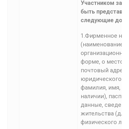
Участником зак
быть представл
следующие доку
1.Фирменное на
(наименование),
организационно
форме, о местон
почтовый адрес 
юридического ли
фамилия, имя, от
наличии), паспо
данные, сведени
жительства (для
физического лиц