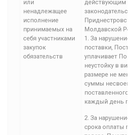
или
действующим
ненадлежащее
законодательст
исполнение
Приднестровско
принимаемых на
Молдавской Респ
себя участниками
1. За нарушение 
закупок
поставки, Поста
обязательств
уплачивает Поку
неустойку в виде
размере не менее
суммы несвоевр
поставленного т
каждый день про
2. За нарушение
срока оплаты по