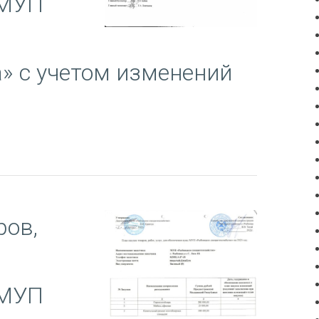
 МУП
» с учетом изменений
ров,
 МУП