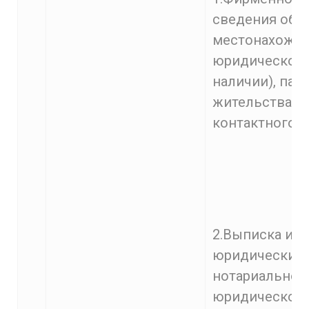
сведения об 
местонахожде
юридического 
наличии), пас
жительства (д
контактного т
2.Выписка из 
юридических 
нотариальном
юридического 