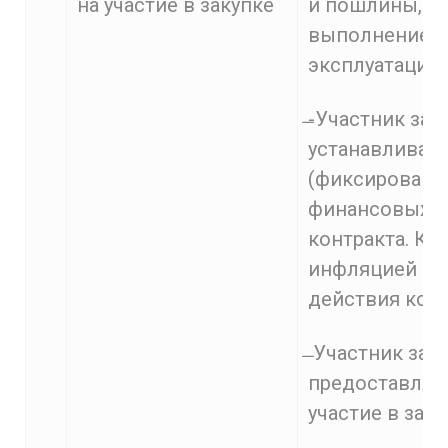
на участие в закупке
и пошлины, ра
выполнением к
эксплуатации 
̶-Участник зак
устанавливает
(фиксированно
финансовых р
контракта. Ко
инфляцией и 
действия конт
̶ Участник за
предоставляем
участие в заку