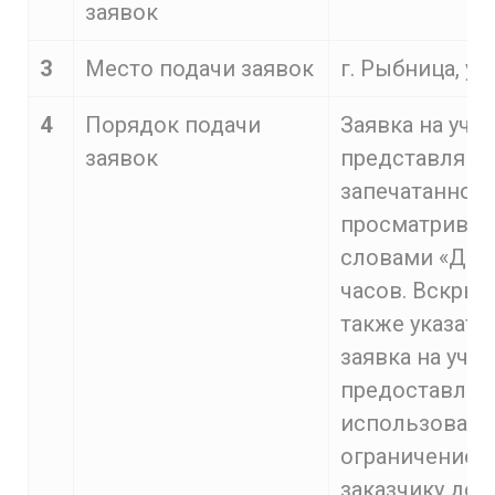
заявок
3
Место подачи заявок
г. Рыбница, ул
4
Порядок подачи
Заявка на уча
заявок
представляют
запечатанном
просматриват
словами «Дата
часов. Вскрыв
также указать
заявка на уча
предоставлен
использовани
ограничение д
заказчику до 