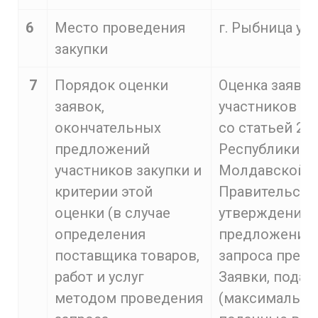
6
Место проведения
г. Рыбница ул.
закупки
7
Порядок оценки
Оценка заяво
заявок,
участников за
окончательных
со статьей 2
предложений
Республики
участников закупки и
Молдавской Р
критерии этой
Правительства
оценки (в случае
утверждении 
определения
предложений 
поставщика товаров,
запроса пред
работ и услуг
Заявки, пода
методом проведения
(максимальной)