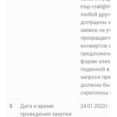
mup-rsah@mail
любой другой 
допущены к уч
заявок на уча
прекращается 
конвертов с з
предложений 
форме электр
поданной в пи
запросе предл
должны быть 
скреплены печ
5
Дата и время
24.01.2022г. в 
проведения закупки