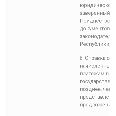
юридического
заверенный п
Приднестровс
документов, 
законодатель
Республики;
6. Справка об
начисленным 
платежам в б
государствен
позднее, чем 
представления
предложений.