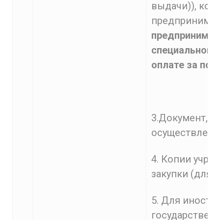
выдачи)), коп
предпринимат
предпринимат
специальному
оплате за пос
3.Документ, 
осуществление
4. Копии учре
закупки (для 
5. Для иностр
государствен