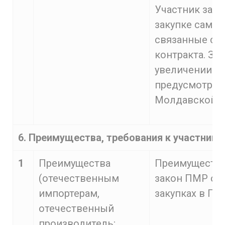
Участник заку
закупке само
связанные с 
контракта. За
увеличении це
предусмотрен
Молдавской Р
6. Преимущества, требования к участника
1
Преимущества
Преимущества
(отечественным
закон ПМР от 
импортерам,
закупках в ПМ
отечественный
производитель;