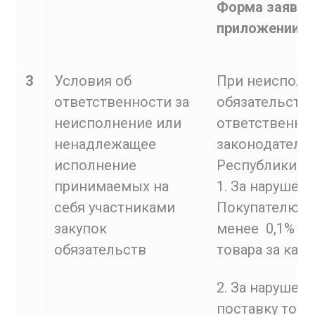
Форма заявки 
приложении к
3
Условия об
При неисполн
ответственности за
обязательств 
неисполнение или
ответственно
ненадлежащее
законодатель
исполнение
Республики.
принимаемых на
1. За нарушен
себя участниками
Покупателю не
закупок
менее 0,1% о
обязательств
товара за каж
2. За нарушен
поставку това