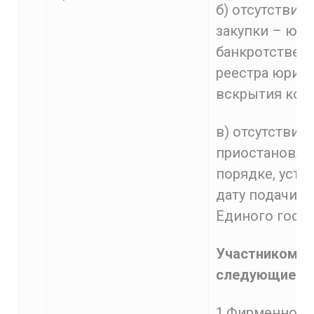
б) отсутствие
закупки – юри
банкротстве (
реестра юриди
вскрытия кон
в) отсутствие
приостановлен
порядке, уст
дату подачи з
Единого госуд
Участником з
следующие д
1.Фирменное 