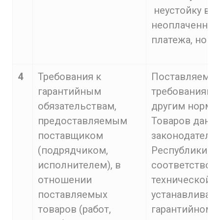
неустойку в в
неоплаченной
платежа, но н
4
Требования к
Поставляемый
гарантийным
требованиям к
обязательствам,
другим нормам
предоставляемым
Товаров данн
поставщиком
законодатель
(подрядчиком,
Республики и 
исполнителем), в
соответствов
отношении
технической д
поставляемых
устанавливает
товаров (работ,
гарантийному 