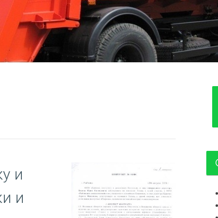
у и
ки и